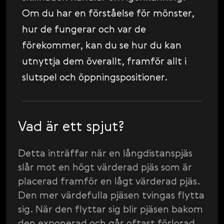
Svenska
Om du har en förståelse för mönster,
Română
hur de fungerar och var de
Tiếng Việt
förekommer, kan du se hur du kan
utnyttja dem överallt, framför allt i
日本語
slutspel och öppningspositioner.
Vad är ett spjut?
Detta inträffar när en långdistanspjäs
slår mot en högt värderad pjäs som är
placerad framför en lågt värderad pjäs.
Den mer värdefulla pjäsen tvingas flytta
sig. När den flyttar sig blir pjäsen bakom
den exponerad och går oftast förlorad.