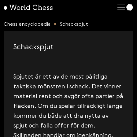
English
Deutsch
Chess encyclopedia
Schackspjut
Español
Italiano
Schackspjut
Қазақша
Русский
Français
Spjutet är ett av de mest pålitliga
taktiska mönstren i schack. Det vinner
Nederlands
material rent och avgör ofta partier på
Português
fläcken. Om du spelar tillräckligt länge
Polski
kommer du både att dra nytta av
Українська
spjut och falla offer för dem.
Čeština
Skillnaden handlar om igenkänning.