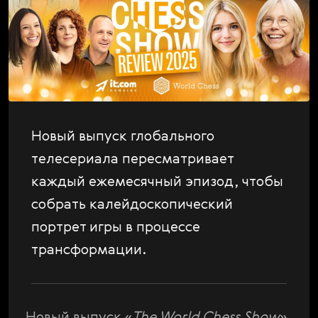
P
Svenska
Platform Updates
Română
S
Scandals
Tiếng Việt
S
Shopping
日本語
T
The Poll
T
Tournaments
Новый выпуск глобального
V
телесериала пересматривает
Video
каждый ежемесячный эпизод, чтобы
V
Vladimir Kramnik
собрать калейдоскопический
W
World Chess Championship
портрет игры в процессе
W
World Chess Show
трансформации.
W
World Chess Weekly
Новый выпуск «
The World Chess Show
»