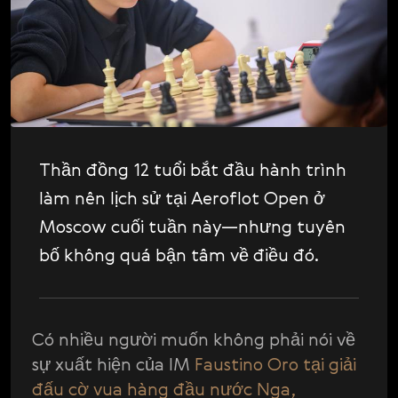
P
Svenska
Platform Updates
Română
S
Scandals
Tiếng Việt
S
Shopping
日本語
T
The Poll
T
Tournaments
Thần đồng 12 tuổi bắt đầu hành trình
V
làm nên lịch sử tại Aeroflot Open ở
Video
Moscow cuối tuần này—nhưng tuyên
V
Vladimir Kramnik
bố không quá bận tâm về điều đó.
W
World Chess Championship
W
World Chess Show
W
Có nhiều người muốn không phải nói về
World Chess Weekly
sự xuất hiện của IM
Faustino Oro
tại giải
đấu cờ vua hàng đầu nước Nga,