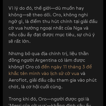
Vì lý do đó, thế giới—dù muốn hay
không—sẽ theo dõi. Oro, không nghi
ngờ gì, là điểm thu hút chính tại giải đấu
cờ vua hướng ngoại nhất của Nga và
nếu cậu ấy đạt được mục tiêu, sự chú ý
sẽ rất lớn.
Nhưng bỏ qua địa chính trị, liệu thần
đồng người Argentina có làm được
không? Oro có
đến ngày 11 tháng 3 để
khắc tên mình vào lịch sử cờ vua
và
Aeroflot, giải đấu cậu tham gia vào phút
chót, là cơ hội cuối cùng.
Trong khi đó, Oro—người được gọi là
'Messi của cờ vua'—khẳng định cậu ấy