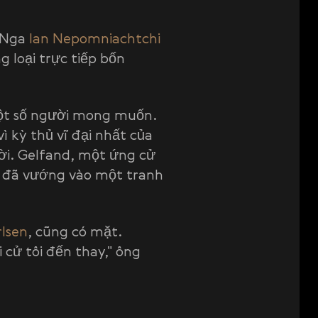
M Nga
Ian Nepomniachtchi
 loại trực tiếp bốn
ột số người mong muốn.
ì kỳ thủ vĩ đại nhất của
i. Gelfand, một ứng cử
hư đã vướng vào một tranh
.
lsen
, cũng có mặt.
cử tôi đến thay," ông