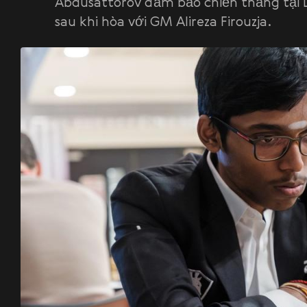
Abdusattorov đảm bảo chiến thắng tại 
sau khi hòa với GM Alireza Firouzja.