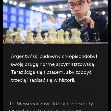
P
Svenska
Platform Updates
Română
S
Scandals
Tiếng Việt
S
Shopping
日本語
T
The Poll
T
Tournaments
V
Video
Argentyński cudowny chłopiec zdobył
V
swoją drugą normę arcymistrzowską.
Vladimir Kramnik
Teraz ściga się z czasem, aby zdobyć
W
World Chess Championship
trzecią i zapisać się w historii.
W
World Chess Show
W
World Chess Weekly
To 'Messi szachów', który bije rekordy
niemal wszędzie, gdzie się pojawi,