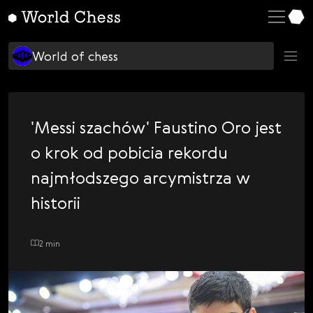
English
World of chess
Deutsch
Learning chess
World of chess
Español
Top players
Italiano
$
$CHSS
Қазақша
'Messi szachów' Faustino Oro jest
C
Chess Culture
Русский
o krok od pobicia rekordu
C
Chess Politics
Français
najmłodszego arcymistrza w
D
Design
Nederlands
historii
H
Hans Niemann
Português
I
Ian Nepo
2 min
Polski
I
Українська
Inside World Chess
M
Čeština
Magnus Carlsen