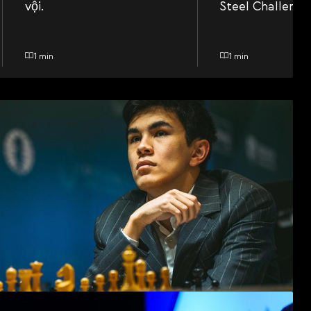
vội.
Steel Challenge
1 min
1 min