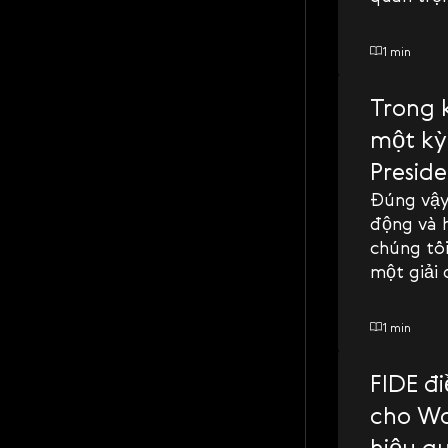
1 min
Trong k
một kỳ
Preside
Đúng vậy,
động và 
chúng tô
một giải
thúc đẩy.
1 min
FIDE đ
cho Wor
hiệu q