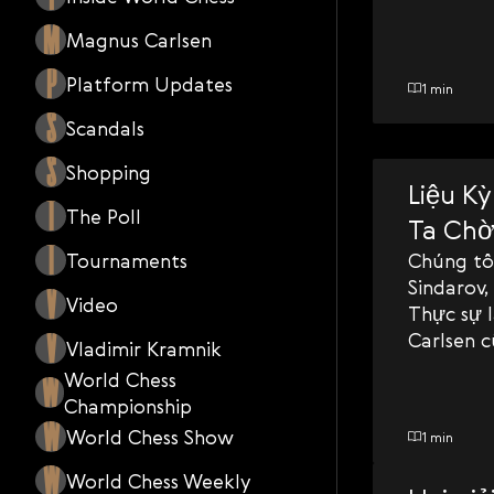
Svenska
M
Magnus Carlsen
Română
P
Platform Updates
1 min
Tiếng Việt
S
Scandals
日本語
S
Shopping
Liệu K
T
The Poll
Ta Chờ
T
Tournaments
Chúng tôi
Sindarov,
V
Video
Thực sự 
V
Carlsen c
Vladimir Kramnik
World Chess
W
Championship
W
World Chess Show
1 min
W
World Chess Weekly