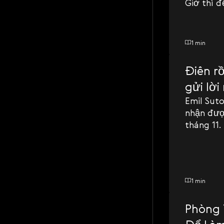
Giờ thì đ
1 min
Điên r
gửi lờ
Emil Suto
nhận đượ
tháng 11.
1 min
Phòng 