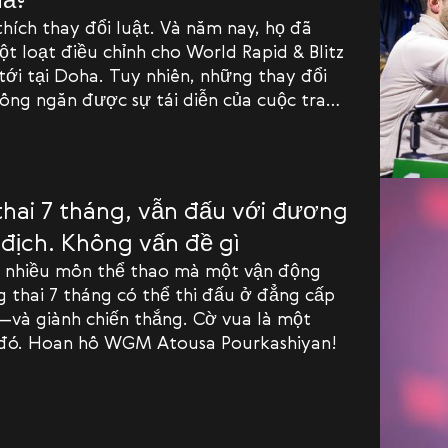
thích thay đổi luật. Và năm nay, họ đã
t loạt điều chỉnh cho World Rapid & Blitz
tới tại Doha. Tuy nhiên, những thay đổi
ông ngăn được sự tái diễn của cuộc tranh
quan đến luật năm ngoái.
hai 7 tháng, vẫn đấu với đương
 địch. Không vấn đề gì
 nhiều môn thể thao mà một vận động
 thai 7 tháng có thể thi đấu ở đẳng cấp
—và giành chiến thắng. Cờ vua là một
 đó. Hoan hô WGM Atousa Pourkashiyan!