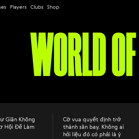
ses
Players
Clubs
Shop
WORLD OF
ư Giãn Không
Cờ vua quyết định trở
Cơ Hội Để Làm
thành sân bay. Không ai
g
hỏi liệu đó có phải là ý