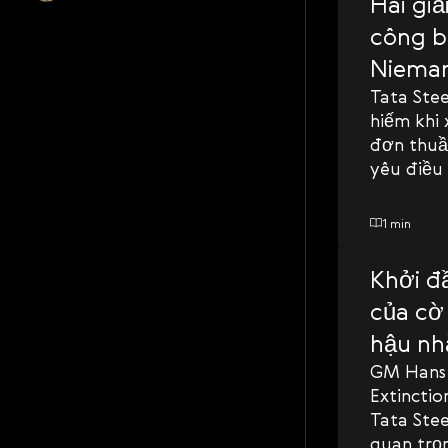
Hai giả
công b
Nieman
lời mời
Tata Stee
hiếm khi 
đơn thuần
yêu điều
1 min
Khởi đ
của cờ
hậu nh
GM Hans 
Extinctio
Tata Stee
quan trọn