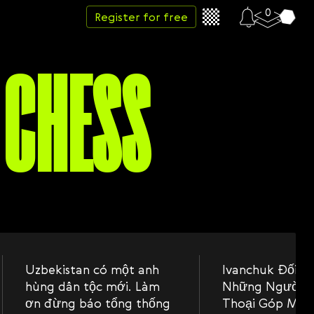
0
Register for free
 CHESS
Uzbekistan có một anh
Ivanchuk Đối Đ
hùng dân tộc mới. Làm
Những Người T
ơn đừng báo tổng thống
Thoại Góp Mặt 