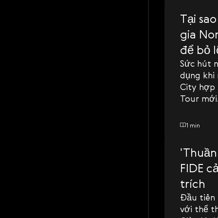
Tại sa
gia No
để bỏ l
Sức hút 
dụng khi
City hợp
Tour mới
1 min
'Thuần 
FIDE cả
trích
Đầu tiên
với thể t