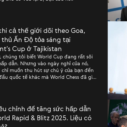
hi cả thế giới dõi theo Goa,
 thủ Ấn Độ tỏa sáng tại
nt's Cup ở Tajikistan
 chúng tôi biết World Cup đang rất sôi
hấp dẫn. Nhưng vào ngày nghỉ của nó,
i chỉ muốn thu hút sự chú ý của bạn đến
 đấu quốc tế khác mà World Chess đã giúp
iều chỉnh để tăng sức hấp dẫn
ld Rapid & Blitz 2025. Liệu có
uả?