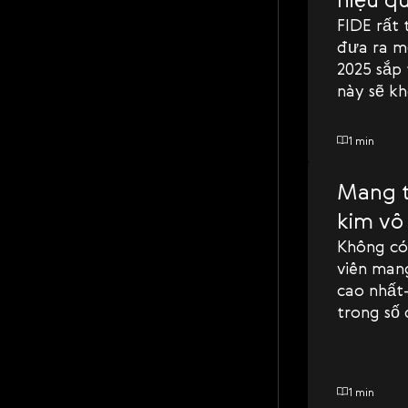
FIDE rất 
đưa ra mộ
2025 sắp 
này sẽ kh
cãi liên 
1 min
Mang t
kim vô
Không có
viên mang
cao nhất
trong số
1 min