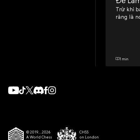
Để Làm
Trừ khi 
ràng là n
1 min
© 2019...2026
CHSS
A World Chess
on London