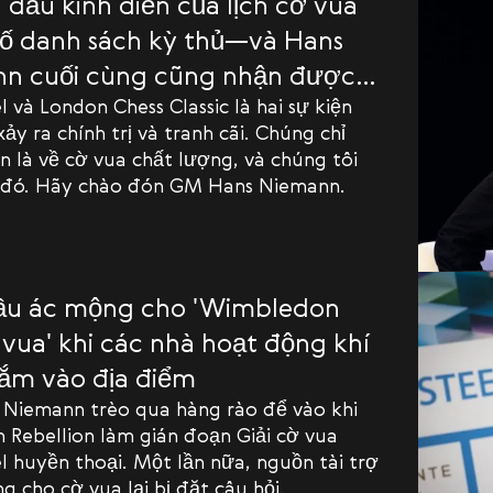
i đấu kinh điển của lịch cờ vua
ố danh sách kỳ thủ—và Hans
n cuối cùng cũng nhận được
l và London Chess Classic là hai sự kiện
xảy ra chính trị và tranh cãi. Chúng chỉ
 là về cờ vua chất lượng, và chúng tôi
 đó. Hãy chào đón GM Hans Niemann.
ầu ác mộng cho 'Wimbledon
 vua' khi các nhà hoạt động khí
ắm vào địa điểm
Niemann trèo qua hàng rào để vào khi
n Rebellion làm gián đoạn Giải cờ vua
l huyền thoại. Một lần nữa, nguồn tài trợ
g cho cờ vua lại bị đặt câu hỏi.