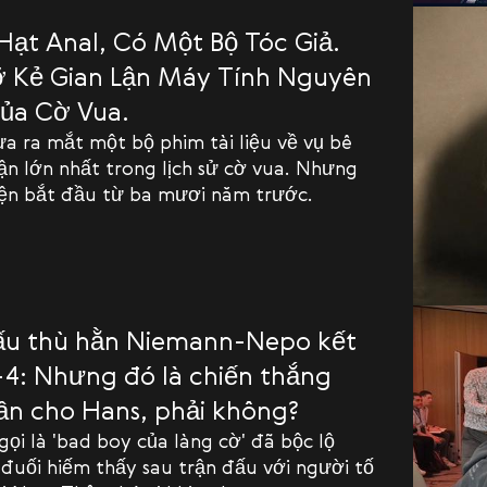
Hạt Anal, Có Một Bộ Tóc Giả.
 Kẻ Gian Lận Máy Tính Nguyên
ủa Cờ Vua.
ừa ra mắt một bộ phim tài liệu về vụ bê
lận lớn nhất trong lịch sử cờ vua. Nhưng
ện bắt đầu từ ba mươi năm trước.
ấu thù hằn Niemann-Nepo kết
-4: Nhưng đó là chiến thắng
hần cho Hans, phải không?
ọi là 'bad boy của làng cờ' đã bộc lộ
đuối hiếm thấy sau trận đấu với người tố