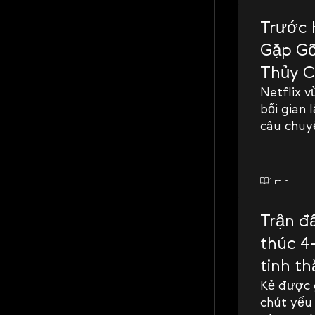
Trước 
Gặp Gỡ
Thủy C
Netflix v
bối gian 
câu chuy
1 min
Trận đ
thúc 4
tinh t
Kẻ được g
chút yếu 