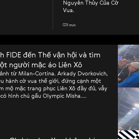
Nguyên Thủy Của Cờ
Vua.
1 min
ch FIDE đến Thế vận hội và tìm
ột người mặc áo Liên Xô
ảnh từ Milan-Cortina. Arkady Dvorkovich,
ều hành cờ vua thế giới, đứng cạnh một
m mộ mặc trang phục Liên Xô đầy đủ, vẫy
 có hình chú gấu Olympic Misha.
h đang vỗ tay. Ông ấy trông rất vui vẻ.