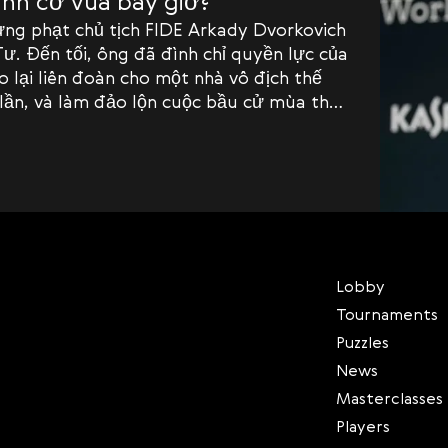
ành cờ vua bây giờ?
ừng phạt chủ tịch FIDE Arkady Dvorkovich
ư. Đến tối, ông đã đình chỉ quyền lực của
o lại liên đoàn cho một nhà vô địch thế
 lần, và làm đảo lộn cuộc bầu cử mùa thu
Lobby
Tournaments
Puzzles
News
Masterclasses
Players