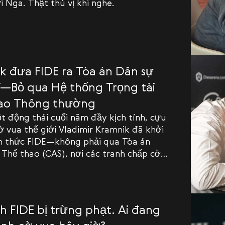
 Nga. Thật thú vị khi nghe.
k đưa FIDE ra Tòa án Dân sự
ĩ—Bỏ qua Hệ thống Trọng tài
ao Thông thường
t động thái cuối năm đầy kịch tính, cựu
ờ vua thế giới Vladimir Kramnik đã khởi
nh thức FIDE—không phải qua Tòa án
 Thể thao (CAS), nơi các tranh chấp cờ
ng được giải quyết, mà tại hệ thống tòa
 Thụy Sĩ ở Lausanne.
h FIDE bị trừng phạt. Ai đang