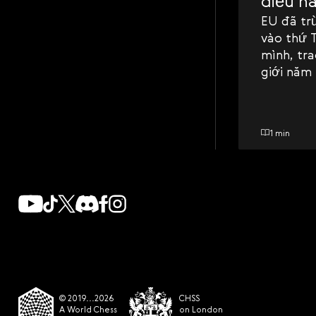
điều h
EU đã tr
vào thứ T
mình, tra
giới năm
này.
1 min
© 2019...2026
CHSS
A World Chess
on London