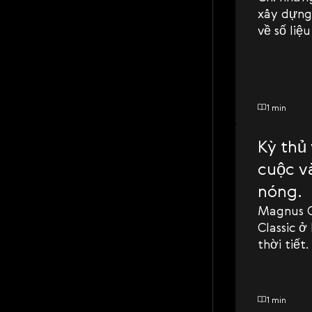
xây dựng
về số liệ
1 min
Kỳ thủ 
cuộc v
nóng.
Magnus C
Classic ở
thời tiết.
1 min