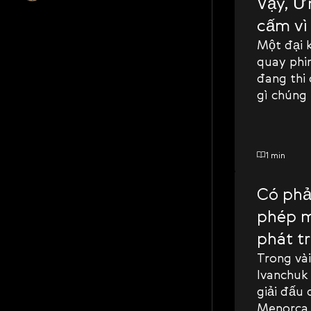
Vậy, Ừ
cấm vì
Một đại 
quay phim
đang thi 
gì chúng 
1 min
Có phả
phép m
phát tr
Trong vài
Ivanchuk 
giải đấu 
Menorca. 