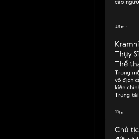
cáo người
1 min
Kramni
Thụy S
Thể th
Trong mộ
vô địch c
kiện chí
Trọng tài
vua thườ
án dân sự
1 min
Chủ tịc