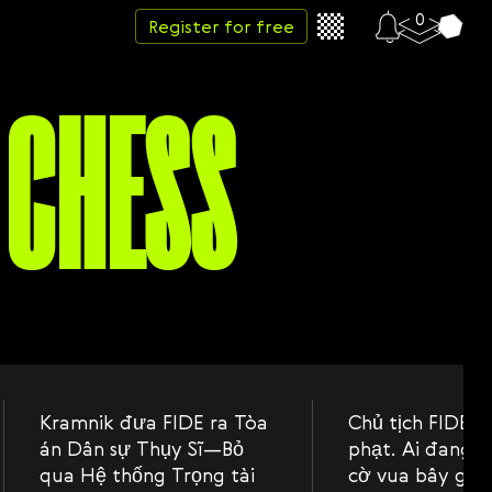
0
Register for free
 CHESS
Kramnik đưa FIDE ra Tòa
Chủ tịch FIDE b
án Dân sự Thụy Sĩ—Bỏ
phạt. Ai đang đ
qua Hệ thống Trọng tài
cờ vua bây giờ