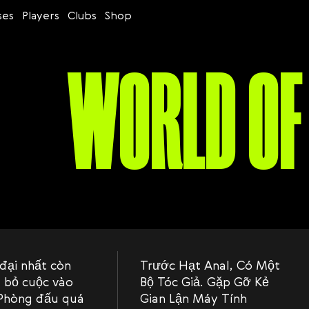
ses
Players
Clubs
Shop
WORLD OF
 đại nhất còn
Trước Hạt Anal, Có Một
t bỏ cuộc vào
Bộ Tóc Giả. Gặp Gỡ Kẻ
 Phòng đấu quá
Gian Lận Máy Tính