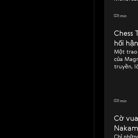
một thất 
2600. Ôn
1 min
kiếm đủ E
sau nhiều
Chess T
hối hậ
Một trao 
của Magn
truyền, l
1 min
Cờ vua 
Nakamu
Chỉ những