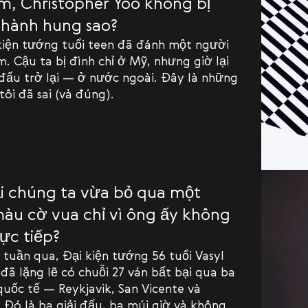
m, Christopher Yoo không bị
 hành hung sao?
kiện tướng tuổi teen đã đánh một người
. Cậu ta bị đình chỉ ở Mỹ, nhưng giờ lại
đấu trở lại — ở nước ngoài. Đây là những
tôi đã sai (và đúng).
i chúng ta vừa bỏ qua một
àu cờ vua chỉ vì ông ấy không
ực tiếp?
 tuần qua, Đại kiện tướng 56 tuổi Vasyl
đã lặng lẽ có chuỗi 27 ván bất bại qua ba
quốc tế — Reykjavik, San Vicente và
Đó là ba giải đấu, ba múi giờ và không