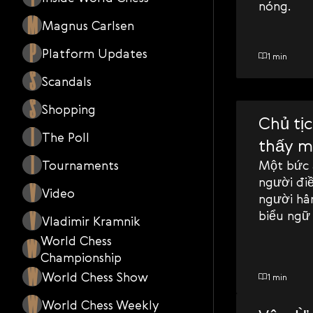
nóng.
Svenska
M
Magnus Carlsen
Română
P
Platform Updates
1 min
Tiếng Việt
S
Scandals
日本語
S
Shopping
Chủ tị
T
The Poll
thấy m
T
Tournaments
Một bức 
người đi
V
Video
người hâ
V
biểu ngữ
Vladimir Kramnik
Dvorkovic
World Chess
W
Championship
W
World Chess Show
1 min
W
World Chess Weekly