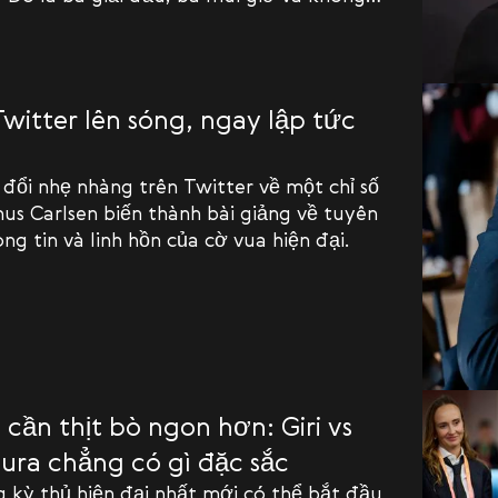
bại. Ông đánh bại các kỳ thủ có rating
g hòa với những thần đồng tuổi teen. Ông
LO để trở lại Top 100 FIDE lần đầu tiên
 năm. Và hầu như không ai để ý.
witter lên sóng, ngay lập tức
n
đổi nhẹ nhàng trên Twitter về một chỉ số
us Carlsen biến thành bài giảng về tuyên
òng tin và linh hồn của cờ vua hiện đại.
cần thịt bò ngon hơn: Giri vs
ra chẳng có gì đặc sắc
 kỳ thủ hiện đại nhất mới có thể bắt đầu